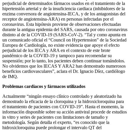
perjudicial de determinados fármacos usados en el tratamiento de la
hipertensión arterial y de la insuficiencia cardiaca (inhibidores de la
enzima conversora de angiotensina-IECA, y de los antagonistas del
receptor de angiotensina-ARA) en personas infectadas por el
coronavirus. Esta hipótesis proviene de observaciones efectuadas
durante la antigua epidemia del SARS, causada por otro coronavirus
distinto al de la COVID-19 (SARS-CoV-2). “Tal y como apunta en
un comunicado oficial el “Council on Hypertension” de la Sociedad
Europea de Cardiología, no existe evidencia que apoye el efecto
perjudicial de los IECA y ARA en el contexto de este brote
pandémico de la COVID-19 y tampoco para recomendar su
suspensión; por lo tanto, los pacientes deben continuar tomándolos.
No olvidemos que los IECAS Y ARA2 han demostrado numerosos
beneficios cardiovasculares”, aclara el Dr. Ignacio Díez, cardiólogo
de IMQ.
Problemas cardiacos y fármacos utilizados
Actualmente “ningún ensayo clínico controlado y aleatorizado ha
demostrado la eficacia de la cloroquina y la hidroxicloroquina para
el tratamiento de pacientes con COVID-19”. Hasta el momento, la
información disponible sobre su acción antiviral procede de estudios
in vitro y series de pacientes con limitaciones de tamaño y
metodología. Según detalla el experto, “es conocido que la
hidroxicloroquina puede prolongar el intervalo QT del