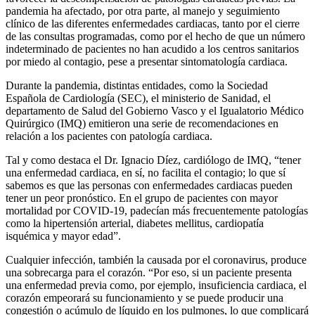
pandemia ha afectado, por otra parte, al manejo y seguimiento
clínico de las diferentes enfermedades cardiacas, tanto por el cierre
de las consultas programadas, como por el hecho de que un número
indeterminado de pacientes no han acudido a los centros sanitarios
por miedo al contagio, pese a presentar sintomatología cardiaca.
Durante la pandemia, distintas entidades, como la Sociedad
Española de Cardiología (SEC), el ministerio de Sanidad, el
departamento de Salud del Gobierno Vasco y el Igualatorio Médico
Quirúrgico (IMQ) emitieron una serie de recomendaciones en
relación a los pacientes con patología cardiaca.
Tal y como destaca el Dr. Ignacio Díez, cardiólogo de IMQ, “tener
una enfermedad cardiaca, en sí, no facilita el contagio; lo que sí
sabemos es que las personas con enfermedades cardiacas pueden
tener un peor pronóstico. En el grupo de pacientes con mayor
mortalidad por COVID-19, padecían más frecuentemente patologías
como la hipertensión arterial, diabetes mellitus, cardiopatía
isquémica y mayor edad”.
Cualquier infección, también la causada por el coronavirus, produce
una sobrecarga para el corazón. “Por eso, si un paciente presenta
una enfermedad previa como, por ejemplo, insuficiencia cardiaca, el
corazón empeorará su funcionamiento y se puede producir una
congestión o acúmulo de líquido en los pulmones, lo que complicará