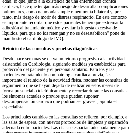
edad, lo que, junto a la existencia de una enfermedad crónica
cardiaca, hace que tengan más riesgo de desarrollar complicaciones
pulmonares, como neumonía simple o neumonía bilateral y, por
tanto, más riesgo de morir de distress respiratorio. En este contexto
es importante recordar que estos pacientes tienen que extremar la
adhesión al tratamiento médico y evitar la ingesta excesiva de
líquidos, para que no los retengan y no se desestabilicen” pone de
manifiesto el cardiólogo de IMQ.
Reinicio de las consultas y pruebas diagnósticas
Desde hace semanas se da ya un retorno progresivo a la actividad
asistencial en Cardiología, siguiendo medidas ya establecidas para
protección del paciente y el personal sanitario. Para los y las
pacientes en tratamiento con patología cardiaca previa, “es
importante el reinicio de la actividad física, retomar las consultas de
seguimiento que se hayan dejado de realizar en estos meses de
forma presencial o telefónicamente y recordar durante las consultas
los síntomas actuales o previos que puedan suponer
descompensación cardiaca que podrían ser graves”, apunta el
especialista.
Los principales cambios en las consultas se refieren, por ejemplo, a
las salas de espera, con nuevos protocolos de limpieza y separación
adecuada entre pacientes. Las citas se espacian adecuadamente para
evitar esperas innecesarias y se realizan consultas telefónicas y