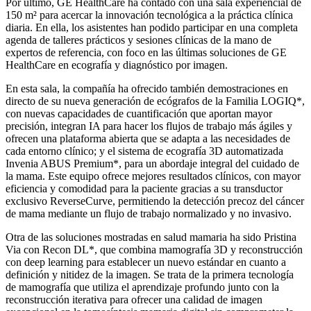
Por último, GE HealthCare ha contado con una sala experiencial de
150 m² para acercar la innovación tecnológica a la práctica clínica
diaria. En ella, los asistentes han podido participar en una completa
agenda de talleres prácticos y sesiones clínicas de la mano de
expertos de referencia, con foco en las últimas soluciones de GE
HealthCare en ecografía y diagnóstico por imagen.
En esta sala, la compañía ha ofrecido también demostraciones en
directo de su nueva generación de ecógrafos de la Familia LOGIQ*,
con nuevas capacidades de cuantificación que aportan mayor
precisión, integran IA para hacer los flujos de trabajo más ágiles y
ofrecen una plataforma abierta que se adapta a las necesidades de
cada entorno clínico; y el sistema de ecografía 3D automatizada
Invenia ABUS Premium*, para un abordaje integral del cuidado de
la mama. Este equipo ofrece mejores resultados clínicos, con mayor
eficiencia y comodidad para la paciente gracias a su transductor
exclusivo ReverseCurve, permitiendo la detección precoz del cáncer
de mama mediante un flujo de trabajo normalizado y no invasivo.
Otra de las soluciones mostradas en salud mamaria ha sido Pristina
Via con Recon DL*, que combina mamografía 3D y reconstrucción
con deep learning para establecer un nuevo estándar en cuanto a
definición y nitidez de la imagen. Se trata de la primera tecnología
de mamografía que utiliza el aprendizaje profundo junto con la
reconstrucción iterativa para ofrecer una calidad de imagen