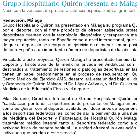
Grupo Hospitalario Quirón presenta en Mála
Nace con la vocación de prestar asistencia especializada al gran colec
Redacción. Málaga
Grupo Hospitalario Quirón ha presentado en Málaga su programa Quir
por el deporte, con el firme propósito de ofrecer asistencia profe
deportistas cuenten con la tecnología diagnóstica y terapéutica m
mayor reputación, tanto en España como a nivel internacional, que vel
de que el deportista se incorpore al ejercicio en el menor tiempo po
de toda España a un importante número de deportistas de las distintas
Vinculado a este proyecto, Quirón Málaga ha presentado también la
Deporte y fisioterapia de la medicina privada en Andalucía co
destinados al tratamiento de lesiones o patologías deportivas en las 
tienen un papel predominante en el proceso de recuperación. Qu
Centro Médico del Ejercicio AMS, desarrollará esta unidad bajo el li
y Ortopedia de Quirón Málaga, el Dr. López Arévalo, y el Dr. Guillerm
Medicina de la Educación Física y el deporte.
Pilar Serrano, Directora Territorial de Grupo Hospitalario Quirón
“satisfacción por tener la oportunidad de presentar en Málaga un pr
como es Quirón con el deporte, avalado por doce años de experienc
a los deportistas federados, así como de dar la bienvenida a una nue
de Medicina del Deporte y Fisioterapia de Hospital Quirón Málag
tratamiento médico integral tanto al deportista federado como a 
actividad física de manera habitual. La unidad ofrecerá la evaluación
individuos que acudan a este servicio”.