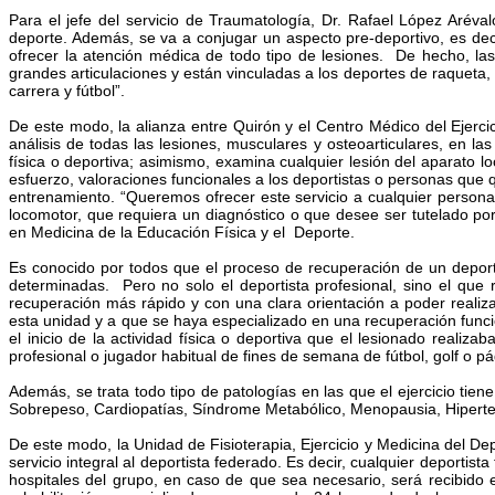
Para el jefe del servicio de Traumatología, Dr. Rafael López Aréva
deporte. Además, se va a conjugar un aspecto pre-deportivo, es decir
ofrecer la atención médica de todo tipo de lesiones. De hecho, la
grandes articulaciones y están vinculadas a los deportes de raqueta,
carrera y fútbol”.
De este modo, la alianza entre Quirón y el Centro Médico del Ejerci
análisis de todas las lesiones, musculares y osteoarticulares, en la
física o deportiva; asimismo, examina cualquier lesión del aparato l
esfuerzo, valoraciones funcionales a los deportistas o personas que 
entrenamiento. “Queremos ofrecer este servicio a cualquier persona
locomotor, que requiera un diagnóstico o que desee ser tutelado por e
en Medicina de la Educación Física y el Deporte.
Es conocido por todos que el proceso de recuperación de un deportist
determinadas. Pero no solo el deportista profesional, sino el que 
recuperación más rápido y con una clara orientación a poder realiza
esta unidad y a que se haya especializado en una recuperación funcio
el inicio de la actividad física o deportiva que el lesionado realiz
profesional o jugador habitual de fines de semana de fútbol, golf o pá
Además, se trata todo tipo de patologías en las que el ejercicio ti
Sobrepeso, Cardiopatías, Síndrome Metabólico, Menopausia, Hiperte
De este modo, la Unidad de Fisioterapia, Ejercicio y Medicina del 
servicio integral al deportista federado. Es decir, cualquier deporti
hospitales del grupo, en caso de que sea necesario, será recibido 