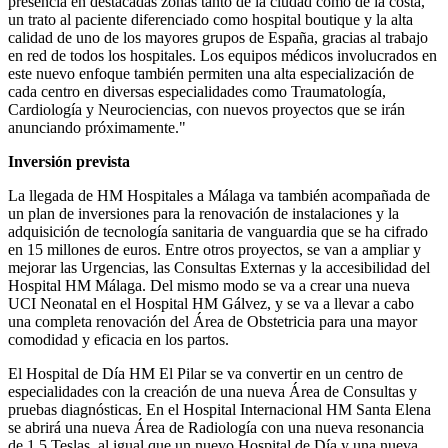
presencia en destacadas zonas tanto de la ciudad como de la costa,
un trato al paciente diferenciado como hospital boutique y la alta
calidad de uno de los mayores grupos de España, gracias al trabajo
en red de todos los hospitales. Los equipos médicos involucrados en
este nuevo enfoque también permiten una alta especialización de
cada centro en diversas especialidades como Traumatología,
Cardiología y Neurociencias, con nuevos proyectos que se irán
anunciando próximamente."
Inversión prevista
La llegada de HM Hospitales a Málaga va también acompañada de
un plan de inversiones para la renovación de instalaciones y la
adquisición de tecnología sanitaria de vanguardia que se ha cifrado
en 15 millones de euros. Entre otros proyectos, se van a ampliar y
mejorar las Urgencias, las Consultas Externas y la accesibilidad del
Hospital HM Málaga. Del mismo modo se va a crear una nueva
UCI Neonatal en el Hospital HM Gálvez, y se va a llevar a cabo
una completa renovación del Área de Obstetricia para una mayor
comodidad y eficacia en los partos.
El Hospital de Día HM El Pilar se va convertir en un centro de
especialidades con la creación de una nueva Área de Consultas y
pruebas diagnósticas. En el Hospital Internacional HM Santa Elena
se abrirá una nueva Área de Radiología con una nueva resonancia
de 1,5 Teslas, al igual que un nuevo Hospital de Día y una nueva