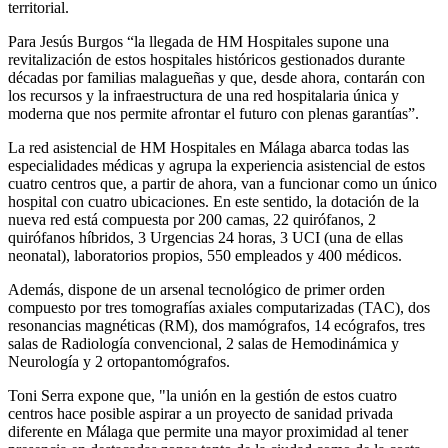
territorial.
Para Jesús Burgos “la llegada de HM Hospitales supone una
revitalización de estos hospitales históricos gestionados durante
décadas por familias malagueñas y que, desde ahora, contarán con
los recursos y la infraestructura de una red hospitalaria única y
moderna que nos permite afrontar el futuro con plenas garantías”.
La red asistencial de HM Hospitales en Málaga abarca todas las
especialidades médicas y agrupa la experiencia asistencial de estos
cuatro centros que, a partir de ahora, van a funcionar como un único
hospital con cuatro ubicaciones. En este sentido, la dotación de la
nueva red está compuesta por 200 camas, 22 quirófanos, 2
quirófanos híbridos, 3 Urgencias 24 horas, 3 UCI (una de ellas
neonatal), laboratorios propios, 550 empleados y 400 médicos.
Además, dispone de un arsenal tecnológico de primer orden
compuesto por tres tomografías axiales computarizadas (TAC), dos
resonancias magnéticas (RM), dos mamógrafos, 14 ecógrafos, tres
salas de Radiología convencional, 2 salas de Hemodinámica y
Neurología y 2 ortopantomógrafos.
Toni Serra expone que, "la unión en la gestión de estos cuatro
centros hace posible aspirar a un proyecto de sanidad privada
diferente en Málaga que permite una mayor proximidad al tener