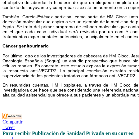
el objetivo de abordar la hipótesis de que un bloqueo completo de 
contexto del adyuvante y comprobar si existe un aumento en la super
También lGarcía-Estévez participa, como parte de HM Ciocc junto
detección molecular que aspira a ser un ejemplo de la medicina de
Agata. Se trata del primer programa de cribado molecular que cont
en el que cada caso individual será revisado por un comité consu
tratamientos experimentales potenciales, principalmente en el contex
Cáncer genitourinario
Por último, otro de los investigadores de cabecera de HM Ciocc, Jesú
Oncología Española (Sogug) un estudio prospectivo que busca bio
células renales. En concreto, este estudio explora la expresión tum
la respuesta anti-VEGFR2. La principal conclusión extraída res
supervivencia de los pacientes tratados con fármacos anti-VEGFR2.
En resumidas cuentas, HM Hospitales, a través de HM Ciocc, tien
investigadora que hace que sea considerado una referencia nacional 
alta calidad asistencial que ofrece a sus pacientes y un abordaje mult
Compartir
Tweet
Para recibir Publicación de Sanidad Privada en su correo