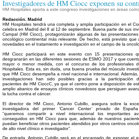
Investigadores de HM Ciocc exponen su cont
HM Hospitales aporta a este congreso investigaciones en áreas como
Redacción. Madrid
HM Hospitales tendrá una completa y amplia participación en el 
celebra en Madrid del 8 al 12 de septiembre. Buena parte de sus in
Campal (HM Ciocc), protagonizarán algunas de las presentaciones 
oncológico continental más relevante. De hecho, está previsto que
novedades en el tratamiento e investigación en el campo de la oncol
HM Ciocc participará en este evento con 15 presentaciones q
desgranarán en las diferentes sesiones de ESMO 2017 y que cuent
mayor o menor medida, con el concurso de los profesionales 
Hospitales. Esta es, sin duda, una buena prueba del músculo invest
que HM Ciocc desempeña a nivel nacional e internacional. Además,
investigaciones han sido posibles gracias a la participación 
pacientes de HM CioccC, ya que el centro pone a disposición de es
amplio abanico de ensayos clínicos novedosos que persiguen avan
la lucha contra el cáncer.
El director de HM Ciocc, Antonio Cubillo, asegura sobre la exce
investigadora del primer ‘Cancer Center’ privado de España
“queremos compartir a nivel internacional los importantes a
conseguidos en HM Ciocc para que, además de nuestros pacient
puedan beneficiar otros pacientes atendidos por otros centros oncol
de alto nivel clínico e investigador”.
De entrada, Antonio Cubillo será en el encargado de exponer el 