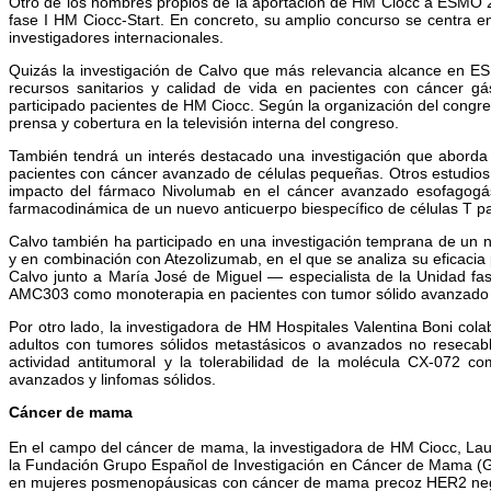
Otro de los nombres propios de la aportación de HM Ciocc a ESMO 20
fase I HM Ciocc-Start. En concreto, su amplio concurso se centra en
investigadores internacionales.
Quizás la investigación de Calvo que más relevancia alcance en ESM
recursos sanitarios y calidad de vida en pacientes con cáncer 
participado pacientes de HM Ciocc. Según la organización del congre
prensa y cobertura en la televisión interna del congreso.
También tendrá un interés destacado una investigación que aborda 
pacientes con cáncer avanzado de células pequeñas. Otros estudios,
impacto del fármaco Nivolumab en el cáncer avanzado esofagogástr
farmacodinámica de un nuevo anticuerpo biespecífico de células T par
Calvo también ha participado en una investigación temprana de un 
y en combinación con Atezolizumab, en el que se analiza su eficacia 
Calvo junto a María José de Miguel — especialista de la Unidad f
AMC303 como monoterapia en pacientes con tumor sólido avanzado d
Por otro lado, la investigadora de HM Hospitales Valentina Boni co
adultos con tumores sólidos metastásicos o avanzados no resecab
actividad antitumoral y la tolerabilidad de la molécula CX-072
avanzados y linfomas sólidos.
Cáncer de mama
En el campo del cáncer de mama, la investigadora de HM Ciocc, Laur
la Fundación Grupo Español de Investigación en Cáncer de Mama (Ge
en mujeres posmenopáusicas con cáncer de mama precoz HER2 negati