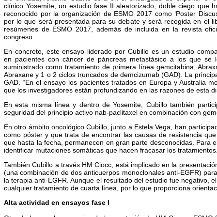
clínico Yosemite, un estudio fase II aleatorizado, doble ciego que h
reconocido por la organización de ESMO 2017 como ‘Poster Discus
por lo que será presentada para su debate y será recogida en el li
resúmenes de ESMO 2017, además de incluida en la revista ofici
congreso.
En concreto, este ensayo liderado por Cubillo es un estudio compa
en pacientes con cáncer de páncreas metastásico a los que se 
suministrado como tratamiento de primera línea gemcitabina, Abrax
Abraxane y 1 o 2 ciclos truncados de demcizumab (GAD). La principa
GAD. “En el ensayo los pacientes tratados en Europa y Australia mo
que los investigadores están profundizando en las razones de esta di
En esta misma línea y dentro de Yosemite, Cubillo también partici
seguridad del principio activo nab-paclitaxel en combinación con gem
En otro ámbito oncológico Cubillo, junto a Estela Vega, han particip
como póster y que trata de encontrar las causas de resistencia que
que hasta la fecha, permanecen en gran parte desconocidas. Para ello
identificar mutaciones somáticas que hacen fracasar los tratamientos
También Cubillo a través HM Ciocc, está implicado en la presentación
(una combinación de dos anticuerpos monoclonales anti-EGFR) para pa
la terapia anti-EGFR. Aunque el resultado del estudio fue negativo,
cualquier tratamiento de cuarta línea, por lo que proporciona orient
Alta actividad en ensayos fase I