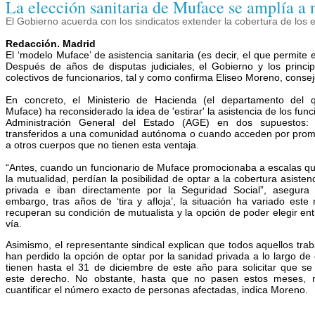
La elección sanitaria de Muface se amplía a 
El Gobierno acuerda con los sindicatos extender la cobertura de los
Redacción. Madrid
El ‘modelo Muface’ de asistencia sanitaria (es decir, el que permite
Después de años de disputas judiciales, el Gobierno y los princi
colectivos de funcionarios, tal y como confirma Eliseo Moreno, cons
En concreto, el Ministerio de Hacienda (el departamento del
Muface) ha reconsiderado la idea de 'estirar' la asistencia de los func
Administración General del Estado (AGE) en dos supuestos:
transferidos a una comunidad autónoma o cuando acceden por prom
a otros cuerpos que no tienen esta ventaja.
“Antes, cuando un funcionario de Muface promocionaba a escalas q
la mutualidad, perdían la posibilidad de optar a la cobertura asistenc
privada e iban directamente por la Seguridad Social”, asegura
embargo, tras años de ‘tira y afloja’, la situación ha variado est
recuperan su condición de mutualista y la opción de poder elegir ent
vía.
Asimismo, el representante sindical explican que todos aquellos tra
han perdido la opción de optar por la sanidad privada a lo largo de 
tienen hasta el 31 de diciembre de este año para solicitar que se
este derecho. No obstante, hasta que no pasen estos meses,
cuantificar el número exacto de personas afectadas, indica Moreno.