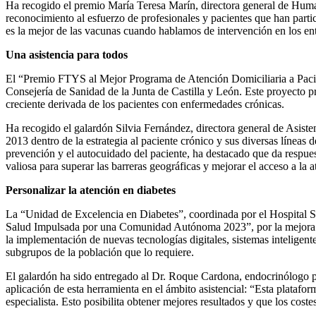
Ha recogido el premio María Teresa Marín, directora general de Huma
reconocimiento al esfuerzo de profesionales y pacientes que han parti
es la mejor de las vacunas cuando hablamos de intervención en los ent
Una asistencia para todos
El “Premio FTYS al Mejor Programa de Atención Domiciliaria a Pacie
Consejería de Sanidad de la Junta de Castilla y León. Este proyecto 
creciente derivada de los pacientes con enfermedades crónicas.
Ha recogido el galardón Silvia Fernández, directora general de Asis
2013 dentro de la estrategia al paciente crónico y sus diversas líneas 
prevención y el autocuidado del paciente, ha destacado que da respues
valiosa para superar las barreras geográficas y mejorar el acceso a la a
Personalizar la atención en diabetes
La “Unidad de Excelencia en Diabetes”, coordinada por el Hospital S
Salud Impulsada por una Comunidad Autónoma 2023”, por la mejora de l
la implementación de nuevas tecnologías digitales, sistemas inteligent
subgrupos de la población que lo requiere.
El galardón ha sido entregado al Dr. Roque Cardona, endocrinólogo pe
aplicación de esta herramienta en el ámbito asistencial: “Esta platafor
especialista. Esto posibilita obtener mejores resultados y que los cost