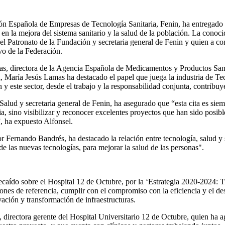
ón Española de Empresas de Tecnología Sanitaria, Fenin, ha entregado 
en la mejora del sistema sanitario y la salud de la población. La conoc
el Patronato de la Fundación y secretaria general de Fenin y quien a co
vo de la Federación.
s, directora de la Agencia Española de Medicamentos y Productos Sanita
ala, María Jesús Lamas ha destacado el papel que juega la industria de T
 este sector, desde el trabajo y la responsabilidad conjunta, contribuye
 Salud y secretaria general de Fenin, ha asegurado que “esta cita es si
a, sino visibilizar y reconocer excelentes proyectos que han sido posible 
”, ha expuesto Alfonsel.
or Fernando Bandrés, ha destacado la relación entre tecnología, salud y
e las nuevas tecnologías, para mejorar la salud de las personas".
ído sobre el Hospital 12 de Octubre, por la ‘Estrategia 2020-2024: Tra
ones de referencia, cumplir con el compromiso con la eficiencia y el desa
ación y transformación de infraestructuras.
directora gerente del Hospital Universitario 12 de Octubre, quien ha a