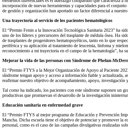
elementos diferenciales es el liderazgo compartido que caracteriza a n
incorporación de nuevas herramientas y capacidades para el conjunto d
de gestión y organización han aportado un factor diferencial a nuestro
Una trayectoria al servicio de los pacientes hematológicos
El “Premio Fenin a la Innovación Tecnológica Sanitaria 2023” ha sid
uno de los líderes y precursores del trasplante de médula ósea. Ha si
de trasplantes de progenitores hematopoyéticos, tanto en lo que respec
periférica y su aplicación al tratamiento de leucemia, linfoma y mie
reconocimiento a mi trayectoria en el campo de la hematología”, ha s
Mejorar la vida de las personas con Síndrome de Phelan-McDer
El “Premio FTYS a la Mejor Organización de Apoyo al Paciente 2023”
síndrome tengan apoyo y acceso a información fiable y actualizada, a
reafirmar nuestro objetivo de acompañamiento, apoyo, investigación y
Tal como ha indicado, los pacientes con este síndrome suponen un gran
productivas que promuevan el desarrollo de la investigación ininterru
Educación sanitaria en enfermedad grave
El “Premio FTYS al mejor programa de Educación y Prevención Impul
Mancha. Dicha escuela tiene el objetivo de potenciar y promover la e
personal, como es el caso de las campañas divulgativas realizadas sob