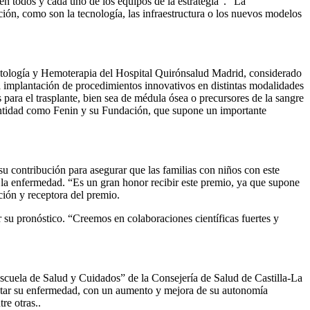
 en todos y cada uno de los equipos de la estrategia”. “La
ión, como son la tecnología, las infraestructura o los nuevos modelos
atología y Hemoterapia del Hospital Quirónsalud Madrid, considerado
la implantación de procedimientos innovativos en distintas modalidades
 para el trasplante, bien sea de médula ósea o precursores de la sangre
 entidad como Fenin y su Fundación, que supone un importante
contribución para asegurar que las familias con niños con este
 la enfermedad. “Es un gran honor recibir este premio, ya que supone
ión y receptora del premio.
 su pronóstico. “Creemos en colaboraciones científicas fuertes y
ela de Salud y Cuidados” de la Consejería de Salud de Castilla-La
rontar su enfermedad, con un aumento y mejora de su autonomía
re otras..