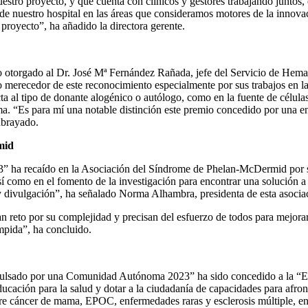
uestro proyecto, y que cuenta con clínicos y gestores trabajando juntos,
e nuestro hospital en las áreas que consideramos motores de la innovac
 proyecto”, ha añadido la directora gerente.
o otorgado al Dr. José Mª Fernández Rañada, jefe del Servicio de Hem
do merecedor de este reconocimiento especialmente por sus trabajos en 
ta al tipo de donante alogénico o autólogo, como en la fuente de células
loma. “Es para mí una notable distinción este premio concedido por una
ubrayado.
mid
 ha recaído en la Asociación del Síndrome de Phelan-McDermid por su 
sí como en el fomento de la investigación para encontrar una solución a
 divulgación”, ha señalado Norma Alhambra, presidenta de esta asociac
 reto por su complejidad y precisan del esfuerzo de todos para mejorar
mpida”, ha concluido.
sado por una Comunidad Autónoma 2023” ha sido concedido a la “Escu
ducación para la salud y dotar a la ciudadanía de capacidades para af
re cáncer de mama, EPOC, enfermedades raras y esclerosis múltiple, ent