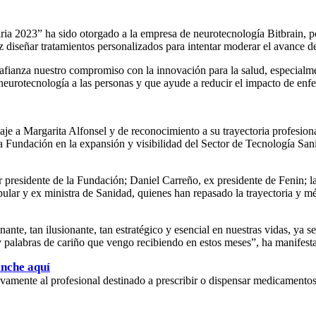
ia 2023” ha sido otorgado a la empresa de neurotecnología Bitbrain, po
 diseñar tratamientos personalizados para intentar moderar el avance de 
 afianza nuestro compromiso con la innovación para la salud, especial
eurotecnología a las personas y que ayude a reducir el impacto de enf
je a Margarita Alfonsel y de reconocimiento a su trayectoria profesiona
la Fundación en la expansión y visibilidad del Sector de Tecnología San
r presidente de la Fundación; Daniel Carreño, ex presidente de Fenin;
pular y ex ministra de Sanidad, quienes han repasado la trayectoria y mé
nante, tan ilusionante, tan estratégico y esencial en nuestras vidas, ya
 palabras de cariño que vengo recibiendo en estos meses”, ha manifestad
inche aquí
usivamente al profesional destinado a prescribir o dispensar medicamento