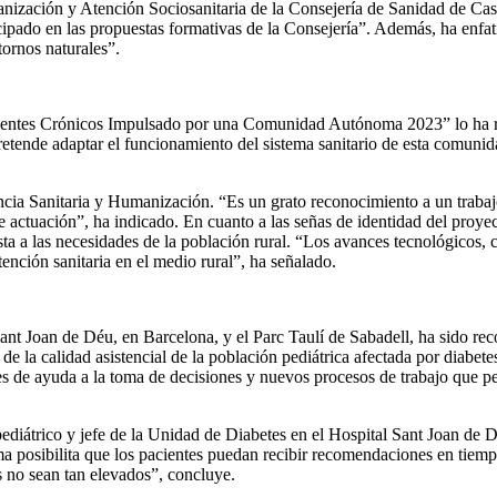
nización y Atención Sociosanitaria de la Consejería de Sanidad de Cas
cipado en las propuestas formativas de la Consejería”. Además, ha enfa
ornos naturales”.
ntes Crónicos Impulsado por una Comunidad Autónoma 2023” lo ha reci
pretende adaptar el funcionamiento del sistema sanitario de esta comuni
tencia Sanitaria y Humanización. “Es un grato reconocimiento a un tra
de actuación”, ha indicado. En cuanto a las señas de identidad del proyec
ta a las necesidades de la población rural. “Los avances tecnológicos, 
tención sanitaria en el medio rural”, ha señalado.
ant Joan de Déu, en Barcelona, y el Parc Taulí de Sabadell, ha sido 
a calidad asistencial de la población pediátrica afectada por diabetes
es de ayuda a la toma de decisiones y nuevos procesos de trabajo que per
diátrico y jefe de la Unidad de Diabetes en el Hospital Sant Joan de D
ma posibilita que los pacientes puedan recibir recomendaciones en tiempo
es no sean tan elevados”, concluye.