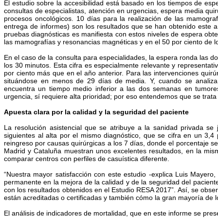
El estudio sobre la accesibilidad está basado en los tiempos de esp
consultas de especialistas, atención en urgencias, espera media quirú
procesos oncológicos. 10 días para la realización de las mamogra
entrega de informes) son los resultados que se han obtenido este año
pruebas diagnósticas es manifiesta con estos niveles de espera obt
las mamografías y resonancias magnéticas y en el 50 por ciento de l
En el caso de la consulta para especialidades, la espera ronda las d
los 30 minutos. Esta cifra es especialmente relevante y representati
por ciento más que en el año anterior. Para las intervenciones quirú
situándose en menos de 29 días de media. Y, cuando se analiza e
encuentra un tiempo medio inferior a las dos semanas en tumore
urgencia, sí requiere alta prioridad; por eso entendemos que se trata
Apuesta clara por la calidad y la seguridad del paciente
La resolución asistencial que se atribuye a la sanidad privada se
siguientes al alta por el mismo diagnóstico, que se cifra en un 3,4 
reingreso por causas quirúrgicas a los 7 días, donde el porcentaje se 
Madrid y Cataluña muestran unos excelentes resultados, en la mism
comparar centros con perfiles de casuística diferente.
“Nuestra mayor satisfacción con este estudio -explica Luis Mayero
permanente en la mejora de la calidad y de la seguridad del paciente
con los resultados obtenidos en el Estudio RESA 2017”. Así, se obser
están acreditadas o certificadas y también cómo la gran mayoría de 
El análisis de indicadores de mortalidad, que en este informe se pres