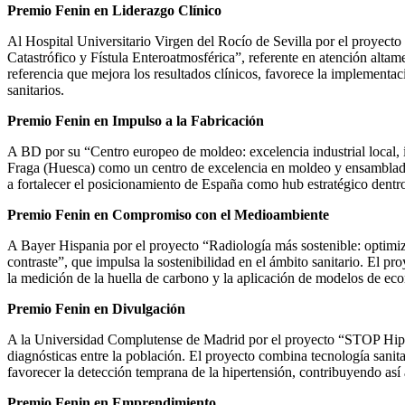
Premio Fenin en Liderazgo Clínico
Al Hospital Universitario Virgen del Rocío de Sevilla por el proyec
Catastrófico y Fístula Enteroatmosférica”, referente en atención alta
referencia que mejora los resultados clínicos, favorece la implementac
sanitarios.
Premio Fenin en Impulso a la Fabricación
A BD por su “Centro europeo de moldeo: excelencia industrial local, i
Fraga (Huesca) como un centro de excelencia en moldeo y ensamblado
a fortalecer el posicionamiento de España como hub estratégico dentro 
Premio Fenin en Compromiso con el Medioambiente
A Bayer Hispania por el proyecto “Radiología más sostenible: optimiza
contraste”, que impulsa la sostenibilidad en el ámbito sanitario. El p
la medición de la huella de carbono y la aplicación de modelos de econo
Premio Fenin en Divulgación
A la Universidad Complutense de Madrid por el proyecto “STOP Hiper
diagnósticas entre la población. El proyecto combina tecnología sanita
favorecer la detección temprana de la hipertensión, contribuyendo así 
Premio Fenin en Emprendimiento