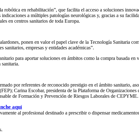
ótica en rehabilitación”, que facilita el acceso a soluciones innovad
 indicaciones a múltiples patologías neurológicas y, gracias a su facilida
nales en centros sanitarios de toda Europa.
alardones, ponen en valor el papel clave de la Tecnología Sanitaria com
les sanitarios, empresas y entidades académicas”.
anitario para aportar soluciones en ámbitos como la compra basada en va
 sanitaria.
ado por referentes de reconocido prestigio en el ámbito sanitario, aso
EP); Carina Escobar, presidenta de la Plataforma de Organizaciones de
ponsable de Formación y Prevención de Riesgos Laborales de CEPYME.
inche aquí
usivamente al profesional destinado a prescribir o dispensar medicamento
s.