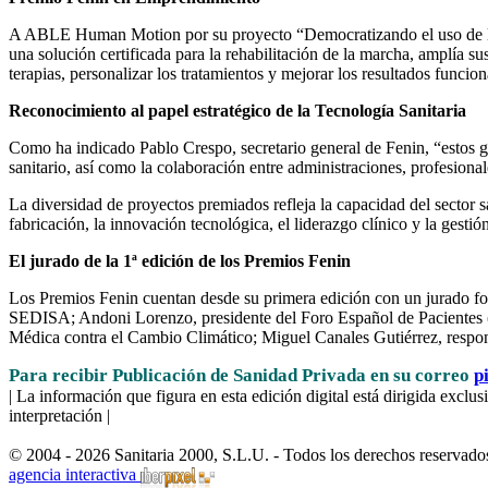
A ABLE Human Motion por su proyecto “Democratizando el uso de la rob
una solución certificada para la rehabilitación de la marcha, amplía sus
terapias, personalizar los tratamientos y mejorar los resultados funcio
Reconocimiento al papel estratégico de la Tecnología Sanitaria
Como ha indicado Pablo Crespo, secretario general de Fenin, “estos g
sanitario, así como la colaboración entre administraciones, profesiona
La diversidad de proyectos premiados refleja la capacidad del sector s
fabricación, la innovación tecnológica, el liderazgo clínico y la gestión
El jurado de la 1ª edición de los Premios Fenin
Los Premios Fenin cuentan desde su primera edición con un jurado form
SEDISA; Andoni Lorenzo, presidente del Foro Español de Pacientes (F
Médica contra el Cambio Climático; Miguel Canales Gutiérrez, res
Para recibir Publicación de Sanidad Privada en su correo
p
| La información que figura en esta edición digital está dirigida excl
interpretación |
© 2004 - 2026 Sanitaria 2000, S.L.U. - Todos los derechos reservado
agencia interactiva