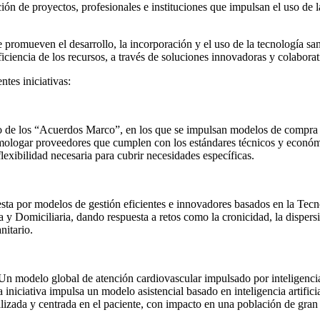
n de proyectos, profesionales e instituciones que impulsan el uso de la
e promueven el desarrollo, la incorporación y el uso de la tecnología san
ficiencia de los recursos, a través de soluciones innovadoras y colaborat
tes iniciativas:
o de los “Acuerdos Marco”, en los que se impulsan modelos de compra pú
 homologar proveedores que cumplen con los estándares técnicos y econó
exibilidad necesaria para cubrir necesidades específicas.
esta por modelos de gestión eficientes e innovadores basados en la Tecno
 y Domiciliaria, dando respuesta a retos como la cronicidad, la dispersi
nitario.
 modelo global de atención cardiovascular impulsado por inteligencia a
 iniciativa impulsa un modelo asistencial basado en inteligencia artifici
alizada y centrada en el paciente, con impacto en una población de gran