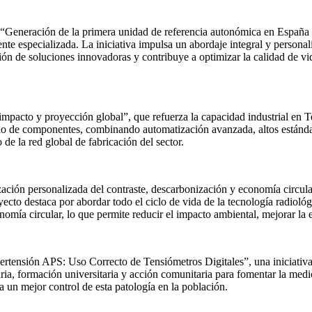
to “Generación de la primera unidad de referencia autonómica en España
mente especializada. La iniciativa impulsa un abordaje integral y perso
ión de soluciones innovadoras y contribuye a optimizar la calidad de vid
mpacto y proyección global”, que refuerza la capacidad industrial en T
 de componentes, combinando automatización avanzada, altos estándare
de la red global de fabricación del sector.
ción personalizada del contraste, descarbonización y economía circular
royecto destaca por abordar todo el ciclo de vida de la tecnología radiol
mía circular, lo que permite reducir el impacto ambiental, mejorar la efi
tensión APS: Uso Correcto de Tensiómetros Digitales”, una iniciativa
ria, formación universitaria y acción comunitaria para fomentar la medic
a un mejor control de esta patología en la población.