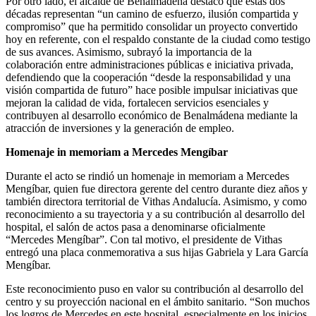
Por otro lado, el alcalde de Benalmádena destacó que estas dos
décadas representan “un camino de esfuerzo, ilusión compartida y
compromiso” que ha permitido consolidar un proyecto convertido
hoy en referente, con el respaldo constante de la ciudad como testigo
de sus avances. Asimismo, subrayó la importancia de la
colaboración entre administraciones públicas e iniciativa privada,
defendiendo que la cooperación “desde la responsabilidad y una
visión compartida de futuro” hace posible impulsar iniciativas que
mejoran la calidad de vida, fortalecen servicios esenciales y
contribuyen al desarrollo económico de Benalmádena mediante la
atracción de inversiones y la generación de empleo.
Homenaje in memoriam a Mercedes Mengíbar
Durante el acto se rindió un homenaje in memoriam a Mercedes
Mengíbar, quien fue directora gerente del centro durante diez años y
también directora territorial de Vithas Andalucía. Asimismo, y como
reconocimiento a su trayectoria y a su contribución al desarrollo del
hospital, el salón de actos pasa a denominarse oficialmente
“Mercedes Mengíbar”. Con tal motivo, el presidente de Vithas
entregó una placa conmemorativa a sus hijas Gabriela y Lara García
Mengíbar.
Este reconocimiento puso en valor su contribución al desarrollo del
centro y su proyección nacional en el ámbito sanitario. “Son muchos
los logros de Mercedes en este hospital, especialmente en los inicios,