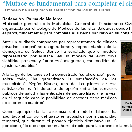
“Muface es fundamental para completar el si
El modelo ha asegurado la satisfacción de los mutualistas
Redacción. Palma de Mallorca
El director general de la Mutualidad General de Funcionarios Ci
organizada por el Colegio de Médicos de las Islas Baleares, donde 
español, fundamental para completa el sistema sanitario en su conjun
Ante un auditorio compuesto por representantes de clínicas
privadas, compañías aseguradoras y representantes de la
Consejería de Salud, Blanco ha señalado que el modelo
representado por Muface “es un modelo de éxito cuya
viabilidad presente y futura está asegurada, con medidas de
ajuste razonables”.
A lo largo de los años se ha demostrado “su eficiencia”, pero,
sobre todo, “ha garantizado la satisfacción de los
mutualistas”. Según Blanco, uno de los pilares de esa
satisfacción es “el derecho de opción entre los servicios
públicos de salud y las entidades de seguro libre, y, a la vez,
en el segundo caso la posibilidad de escoger entre médicos
de diferentes cuadros”.
De i
genera
Asisa 
Como ejemplo de la eficiencia del modelo, Blanco ha
apuntado el control del gasto en subsidios por incapacidad
temporal, que durante el pasado ejercicio disminuyó un 16
por ciento, “lo que supone un ahorro directo para las arcas de la mu