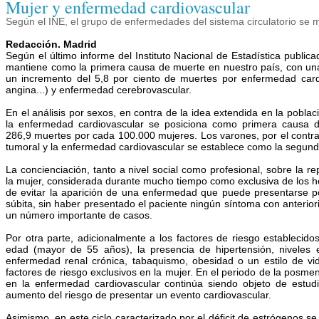
Mujer y enfermedad cardiovascular
Según el INE, el grupo de enfermedades del sistema circulatorio se
Redacción. Madrid
Según el último informe del Instituto Nacional de Estadística public
mantiene como la primera causa de muerte en nuestro país, con una
un incremento del 5,8 por ciento de muertes por enfermedad cardi
angina...) y enfermedad cerebrovascular.
En el análisis por sexos, en contra de la idea extendida en la pobla
la enfermedad cardiovascular se posiciona como primera causa 
286,9 muertes por cada 100.000 mujeres. Los varones, por el contra
tumoral y la enfermedad cardiovascular se establece como la segund
La concienciación, tanto a nivel social como profesional, sobre la 
la mujer, considerada durante mucho tiempo como exclusiva de los h
de evitar la aparición de una enfermedad que puede presentarse 
súbita, sin haber presentado el paciente ningún síntoma con anterior
un número importante de casos.
Por otra parte, adicionalmente a los factores de riesgo estableci
edad (mayor de 55 años), la presencia de hipertensión, niveles e
enfermedad renal crónica, tabaquismo, obesidad o un estilo de vid
factores de riesgo exclusivos en la mujer. En el periodo de la posme
en la enfermedad cardiovascular continúa siendo objeto de estudi
aumento del riesgo de presentar un evento cardiovascular.
Asimismo, en este ciclo caracterizado por el déficit de estrógenos s