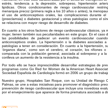
estrés, tendencia a la depresión, sobrepeso, hipertensión arteri
lipídicas. Otros condicionantes de riesgo cardiovascular restr
menarquia precoz (primera regla a los 10 años o antes), la menopaus
el uso de anticonceptivos orales, las complicaciones durante e
(preeclamsia) o diabetes gestacional y otras patologías como el sín
se relaciona con mayor riesgo de desarrollo de diabetes.
En cuanto a los otros factores de riesgo cardiovascular clásicos, ya
mujer, tienen también sus peculiaridades en este grupo. En el caso
las posibilidades de padecer un evento cardiovascular cua
anticonceptivos orales. La hipertensión o la diabetes asociadas 
patologías a tener en consideración. En cuanto a la hipertensión, 
‘órganos diana’, como son el cerebro, el corazón, los riñones o
comparada con la población general, asociada al sobrepeso y a la a
conlleva un aumento de la resistencia a la insulina.
Por todo ello se hace imprescindible desarrollar estrategias de pre
programas como Go Red for Women de la American Heart Associatio
Sociedad Española de Cardiología formó en 2006 un grupo de trabajo
Nuestro grupo, Hospitales San Roque, con su Unidad de Riesgo Ca
Palmas, se une a estas iniciativas para promover el diagnóstico pre
prevención de riesgo cardiovascular que incluye una novedosa evaluac
por el envejecimiento que aparece de forma prematura asociado a dist