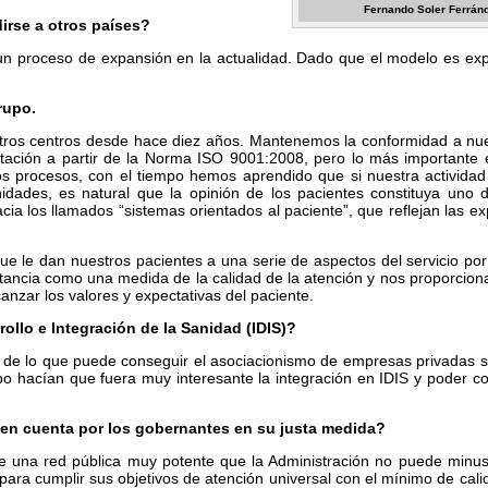
Fernando Soler Ferrán
rse a otros países?
n proceso de expansión en la actualidad. Dado que el modelo es exp
rupo.
stros centros desde hace diez años. Mantenemos la conformidad a nu
ditación a partir de la Norma ISO 9001:2008, pero lo más importante 
s procesos, con el tiempo hemos aprendido que si nuestra actividad 
dades, es natural que la opinión de los pacientes constituya uno d
a los llamados “sistemas orientados al paciente”, que reflejan las ex
e le dan nuestros pacientes a una serie de aspectos del servicio po
rtancia como una medida de la calidad de la atención y nos proporcion
anzar los valores y expectativas del paciente.
rollo e Integración de la Sanidad (IDIS)?
l de lo que puede conseguir el asociacionismo de empresas privadas s
po hacían que fuera muy interesante la integración en IDIS y poder co
 en cuenta por los gobernantes en su justa medida?
 una red pública muy potente que la Administración no puede minus
ara cumplir sus objetivos de atención universal con el mínimo de calid