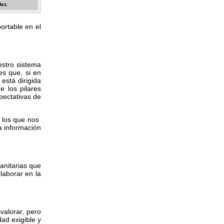
dez.
ortable en el
estro sistema
es que, si en
está dirigida
e los pilares
pectativas de
r los que nos
a información
anitarias que
laborar en la
valorar, pero
ad exigible y