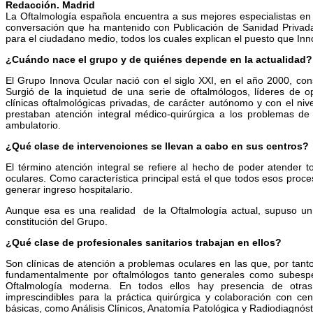
Redacción. Madrid
La Oftalmología española encuentra a sus mejores especialistas en l
conversación que ha mantenido con Publicación de Sanidad Privada. 
para el ciudadano medio, todos los cuales explican el puesto que Inn
¿Cuándo nace el grupo y de quiénes depende en la actualidad?
El Grupo Innova Ocular nació con el siglo XXI, en el año 2000, con
Surgió de la inquietud de una serie de oftalmólogos, líderes de 
clínicas oftalmológicas privadas, de carácter autónomo y con el niv
prestaban atención integral médico-quirúrgica a los problemas de
ambulatorio.
¿Qué clase de intervenciones se llevan a cabo en sus centros?
El término atención integral se refiere al hecho de poder atender to
oculares. Como característica principal está el que todos esos proce
generar ingreso hospitalario.
Aunque esa es una realidad de la Oftalmología actual, supuso u
constitución del Grupo.
¿Qué clase de profesionales sanitarios trabajan en ellos?
Son clínicas de atención a problemas oculares en las que, por tanto
fundamentalmente por oftalmólogos tanto generales como subespec
Oftalmología moderna. En todos ellos hay presencia de otras
imprescindibles para la práctica quirúrgica y colaboración con c
básicas, como Análisis Clínicos, Anatomía Patológica y Radiodiagnóst