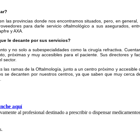
lar?
s en las provincias donde nos encontramos situados, pero, en genera
oveedores para darle servicio oftalmológico a sus asegurados, entr
 Mapfre y AXA.
ue le decante por sus servicios?
nto y no solo a subespecialidades como la cirugía refractiva. Cuentan
to, próximas y muy accesibles para el paciente. Sus directores y fac
l sector.
as las ramas de la Oftalmología, junto a un centro próximo y accesible 
tes se decanten por nuestros centros, ya que saben que muy cerca de
.
inche aquí
usivamente al profesional destinado a prescribir o dispensar medicamento
s.