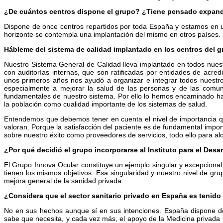
¿De cuántos centros dispone el grupo? ¿Tiene pensado expandi
Dispone de once centros repartidos por toda España y estamos en u
horizonte se contempla una implantación del mismo en otros países.
Hábleme del sistema de calidad implantado en los centros del g
Nuestro Sistema General de Calidad lleva implantado en todos nue
con auditorías internas, que son ratificadas por entidades de acre
unos primeros años nos ayudó a organizar e integrar todos nuestro
especialmente a mejorar la salud de las personas y de las comuni
fundamentales de nuestro sistema. Por ello lo hemos encaminado haci
la población como cualidad importante de los sistemas de salud.
Entendemos que debemos tener en cuenta el nivel de importancia qu
valoran. Porque la satisfacción del paciente es de fundamental impo
sobre nuestro éxito como proveedores de servicios, todo ello para alc
¿Por qué decidió el grupo incorporarse al Instituto para el Desar
El Grupo Innova Ocular constituye un ejemplo singular y excepciona
tienen los mismos objetivos. Esa singularidad y nuestro nivel de gru
mejora general de la sanidad privada.
¿Considera que el sector sanitario privado en España es tenido
No en sus hechos aunque sí en sus intenciones. España dispone de
sabe que necesita, y cada vez más, el apoyo de la Medicina privada p