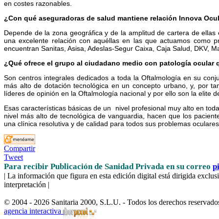
en costes razonables.
¿Con qué aseguradoras de salud mantiene relación Innova Ocu
Depende de la zona geográfica y de la amplitud de cartera de ella
una excelente relación con aquéllas en las que actuamos como pr
encuentran Sanitas, Asisa, Adeslas-Segur Caixa, Caja Salud, DKV,
¿Qué ofrece el grupo al ciudadano medio con patología ocular q
Son centros integrales dedicados a toda la Oftalmología en su conju
más alto de dotación tecnológica en un concepto urbano, y, por tan
líderes de opinión en la Oftalmología nacional y por ello son la elite de
Esas características básicas de un nivel profesional muy alto en tod
nivel más alto de tecnológica de vanguardia, hacen que los pacien
una clínica resolutiva y de calidad para todos sus problemas oculares
Compartir
Tweet
Para recibir Publicación de Sanidad Privada en su correo
p
| La información que figura en esta edición digital está dirigida excl
interpretación |
© 2004 - 2026 Sanitaria 2000, S.L.U. - Todos los derechos reservado
agencia interactiva