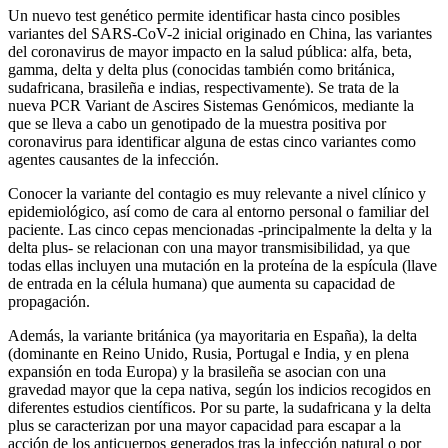
Un nuevo test genético permite identificar hasta cinco posibles
variantes del SARS-CoV-2 inicial originado en China, las variantes
del coronavirus de mayor impacto en la salud pública: alfa, beta,
gamma, delta y delta plus (conocidas también como británica,
sudafricana, brasileña e indias, respectivamente). Se trata de la
nueva PCR Variant de Ascires Sistemas Genómicos, mediante la
que se lleva a cabo un genotipado de la muestra positiva por
coronavirus para identificar alguna de estas cinco variantes como
agentes causantes de la infección.
Conocer la variante del contagio es muy relevante a nivel clínico y
epidemiológico, así como de cara al entorno personal o familiar del
paciente. Las cinco cepas mencionadas -principalmente la delta y la
delta plus- se relacionan con una mayor transmisibilidad, ya que
todas ellas incluyen una mutación en la proteína de la espícula (llave
de entrada en la célula humana) que aumenta su capacidad de
propagación.
Además, la variante británica (ya mayoritaria en España), la delta
(dominante en Reino Unido, Rusia, Portugal e India, y en plena
expansión en toda Europa) y la brasileña se asocian con una
gravedad mayor que la cepa nativa, según los indicios recogidos en
diferentes estudios científicos. Por su parte, la sudafricana y la delta
plus se caracterizan por una mayor capacidad para escapar a la
acción de los anticuerpos generados tras la infección natural o por