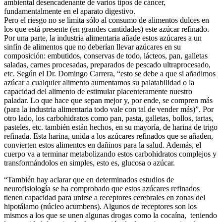
ambiental desencadenante de varios tipos de cáncer,
fundamentalmente en el aparato digestivo.
Pero el riesgo no se limita sólo al consumo de alimentos dulces en
los que está presente (en grandes cantidades) este azúcar refinado.
Por una parte, la industria alimentaria añade estos azúcares a un
sinfín de alimentos que no deberían llevar azúcares en su
composición: embutidos, conservas de todo, lácteos, pan, galletas
saladas, carnes procesadas, preparados de pescado ultraprocesado,
etc. Según el Dr. Domingo Carrera, “esto se debe a que si añadimos
azúcar a cualquier alimento aumentamos su palatabilidad o la
capacidad del alimento de estimular placenteramente nuestro
paladar. Lo que hace que sepan mejor y, por ende, se compren más
(para la industria alimentaria todo vale con tal de vender más)”. Por
otro lado, los carbohidratos como pan, pasta, galletas, bollos, tartas,
pasteles, etc. también están hechos, en su mayoría, de harina de trigo
refinada. Esta harina, unida a los azúcares refinados que se añaden,
convierten estos alimentos en dañinos para la salud. Además, el
cuerpo va a terminar metabolizando estos carbohidratos complejos y
transformándolos en simples, esto es, glucosa o azúcar.
“También hay aclarar que en determinados estudios de
neurofisiología se ha comprobado que estos azúcares refinados
tienen capacidad para unirse a receptores cerebrales en zonas del
hipotálamo (núcleo acumbens). Algunos de receptores son los
mismos a los que se unen algunas drogas como la cocaína, teniendo