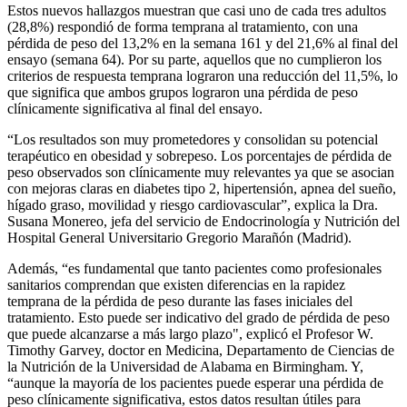
Estos nuevos hallazgos muestran que casi uno de cada tres adultos
(28,8%) respondió de forma temprana al tratamiento, con una
pérdida de peso del 13,2% en la semana 161 y del 21,6% al final del
ensayo (semana 64). Por su parte, aquellos que no cumplieron los
criterios de respuesta temprana lograron una reducción del 11,5%, lo
que significa que ambos grupos lograron una pérdida de peso
clínicamente significativa al final del ensayo.
“Los resultados son muy prometedores y consolidan su potencial
terapéutico en obesidad y sobrepeso. Los porcentajes de pérdida de
peso observados son clínicamente muy relevantes ya que se asocian
con mejoras claras en diabetes tipo 2, hipertensión, apnea del sueño,
hígado graso, movilidad y riesgo cardiovascular”, explica la Dra.
Susana Monereo, jefa del servicio de Endocrinología y Nutrición del
Hospital General Universitario Gregorio Marañón (Madrid).
Además, “es fundamental que tanto pacientes como profesionales
sanitarios comprendan que existen diferencias en la rapidez
temprana de la pérdida de peso durante las fases iniciales del
tratamiento. Esto puede ser indicativo del grado de pérdida de peso
que puede alcanzarse a más largo plazo", explicó el Profesor W.
Timothy Garvey, doctor en Medicina, Departamento de Ciencias de
la Nutrición de la Universidad de Alabama en Birmingham. Y,
“aunque la mayoría de los pacientes puede esperar una pérdida de
peso clínicamente significativa, estos datos resultan útiles para