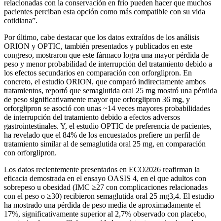
relacionadas con la conservación en frío pueden hacer que muchos
pacientes perciban esta opción como más compatible con su vida
cotidiana”.
Por último, cabe destacar que los datos extraídos de los análisis
ORION y OPTIC, también presentados y publicados en este
congreso, mostraron que este fármaco logra una mayor pérdida de
peso y menor probabilidad de interrupción del tratamiento debido a
los efectos secundarios en comparación con orforglipron. En
concreto, el estudio ORION, que comparó indirectamente ambos
tratamientos, reportó que semaglutida oral 25 mg mostró una pérdida
de peso significativamente mayor que orforglipron 36 mg, y
orforglipron se asoció con unas ~14 veces mayores probabilidades
de interrupción del tratamiento debido a efectos adversos
gastrointestinales. Y, el estudio OPTIC de preferencia de pacientes,
ha revelado que el 84% de los encuestados prefiere un perfil de
tratamiento similar al de semaglutida oral 25 mg, en comparación
con orforglipron.
Los datos recientemente presentados en ECO2026 reafirman la
eficacia demostrada en el ensayo OASIS 4, en el que adultos con
sobrepeso u obesidad (IMC ≥27 con complicaciones relacionadas
con el peso o ≥30) recibieron semaglutida oral 25 mg3,4. El estudio
ha mostrado una pérdida de peso media de aproximadamente el
17%, significativamente superior al 2,7% observado con placebo,