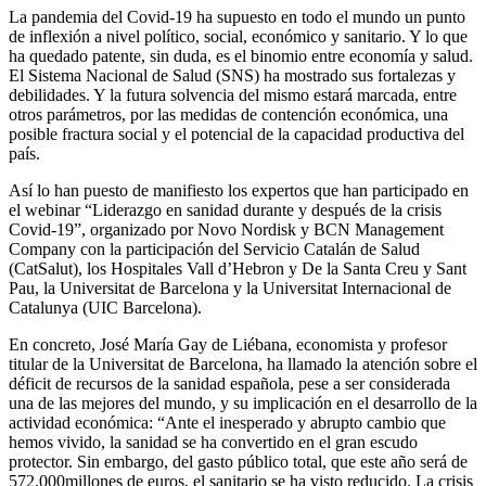
La pandemia del Covid-19 ha supuesto en todo el mundo un punto
de inflexión a nivel político, social, económico y sanitario. Y lo que
ha quedado patente, sin duda, es el binomio entre economía y salud.
El Sistema Nacional de Salud (SNS) ha mostrado sus fortalezas y
debilidades. Y la futura solvencia del mismo estará marcada, entre
otros parámetros, por las medidas de contención económica, una
posible fractura social y el potencial de la capacidad productiva del
país.
Así lo han puesto de manifiesto los expertos que han participado en
el webinar “Liderazgo en sanidad durante y después de la crisis
Covid-19”, organizado por Novo Nordisk y BCN Management
Company con la participación del Servicio Catalán de Salud
(CatSalut), los Hospitales Vall d’Hebron y De la Santa Creu y Sant
Pau, la Universitat de Barcelona y la Universitat Internacional de
Catalunya (UIC Barcelona).
En concreto, José María Gay de Liébana, economista y profesor
titular de la Universitat de Barcelona, ha llamado la atención sobre el
déficit de recursos de la sanidad española, pese a ser considerada
una de las mejores del mundo, y su implicación en el desarrollo de la
actividad económica: “Ante el inesperado y abrupto cambio que
hemos vivido, la sanidad se ha convertido en el gran escudo
protector. Sin embargo, del gasto público total, que este año será de
572.000millones de euros, el sanitario se ha visto reducido. La crisis