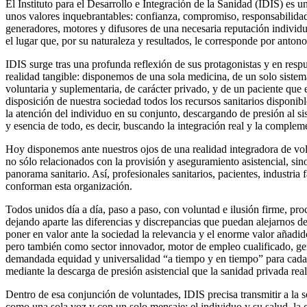
El Instituto para el Desarrollo e Integración de la Sanidad (IDIS) es un
unos valores inquebrantables: confianza, compromiso, responsabilidad,
generadores, motores y difusores de una necesaria reputación individu
el lugar que, por su naturaleza y resultados, le corresponde por anton
IDIS surge tras una profunda reflexión de sus protagonistas y en respu
realidad tangible: disponemos de una sola medicina, de un solo sistema
voluntaria y suplementaria, de carácter privado, y de un paciente que e
disposición de nuestra sociedad todos los recursos sanitarios disponib
la atención del individuo en su conjunto, descargando de presión al s
y esencia de todo, es decir, buscando la integración real y la comple
Hoy disponemos ante nuestros ojos de una realidad integradora de volu
no sólo relacionados con la provisión y aseguramiento asistencial, sin
panorama sanitario. Así, profesionales sanitarios, pacientes, industria
conforman esta organización.
Todos unidos día a día, paso a paso, con voluntad e ilusión firme, pr
dejando aparte las diferencias y discrepancias que puedan alejarnos 
poner en valor ante la sociedad la relevancia y el enorme valor añadido
pero también como sector innovador, motor de empleo cualificado, ge
demandada equidad y universalidad “a tiempo y en tiempo” para cada 
mediante la descarga de presión asistencial que la sanidad privada reali
Dentro de esa conjunción de voluntades, IDIS precisa transmitir a la s
como una sola voz y con un solo mensaje: el individuo y su salud, la 